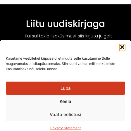
Liitu uudiskirjaga
Kui sul tekib lisaküsimusi, siis kirjuta julgelt
info@tarcon.ee!
Kasutame veebilehel küpsiseid, et muuta selle kasutamine Sulle
mugavamaks ja isikupärasemaks. Siin saad valida, milliste küpsiste
kasutamiseks nõusoleku annad.
LIITU UUDISKIRJAGA
Luba
Keela
Vaata eelistusi
www.tarcon.ee
Privacy Statement