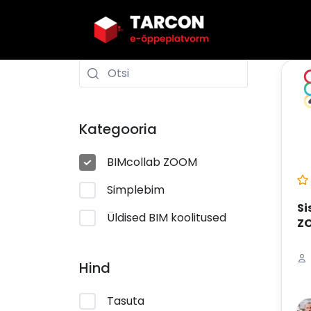
Kategooria
BIMcollab ZOOM
Simplebim
Si
Üldised BIM koolitused
Z
Hind
Tasuta