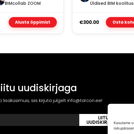
BIMcollab ZOOM
Üldised BIM koolitu
€300.00
Alusta õppimist
Osta koh
Liitu uudiskirjaga
ib lisaküsimusi, siis kirjuta julgelt info@tarcon.ee!
LIITU
UUDISKIRJAGA
Kasutame ve
isikupärase