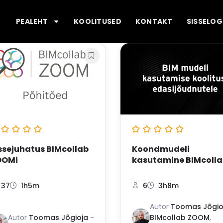
PEALEHT
KOOLITUSED
KONTAKT
SISSELOG
ssejuhatus BIMcollab
Koondmudeli
OOMi
kasutamine BIMcolla
edasijõudnutele
37
1h5m
6
3h8m
Autor
Toomas Jõgio
Autor
Toomas Jõgioja
-
BIMcollab ZOOM
,