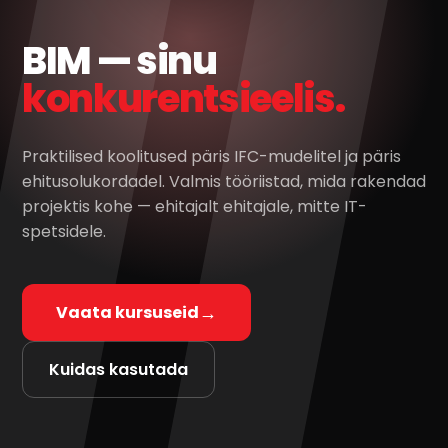
BIM — sinu
konkurentsieelis.
Praktilised koolitused päris IFC-mudelitel ja päris
ehitusolukordadel. Valmis tööriistad, mida rakendad
projektis kohe — ehitajalt ehitajale, mitte IT-
spetsidele.
→
Vaata kursuseid
Kuidas kasutada