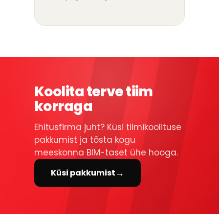
Koolita terve tiim
korraga
Ehitusfirma juht? Küsi tiimikoolituse
pakkumist ja tõsta kogu
meeskonna BIM-taset ühe hooga.
→
Küsi pakkumist