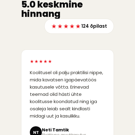
5.0 keskmine
hinnang
★★★★★
124 õpilast
★★★★★
Koolitusel oli palju praktilisi nippe,
mida kavatsen igapäevatöös
kasutusele võtta. Erinevad
teemad olid hästi ühte
koolitusse koondatud ning iga
osaleja leiab sealt kindlasti
midagi uut ja kasulikku.
Neti Tamtik
NT
Efektiivne arvutikasutus