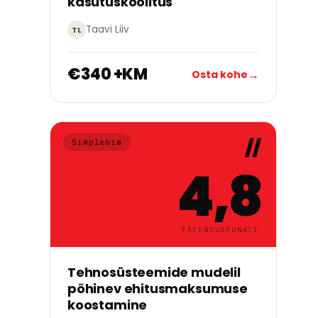
kasutuskoolitus
Taavi Liiv
TL
€340 +KM
→
Osta kohe
Simplebim
4,8
TÄIENDUSPUNKTI
→
Alusta õppimist
Tehnosüsteemide mudelil
põhinev ehitusmaksumuse
koostamine