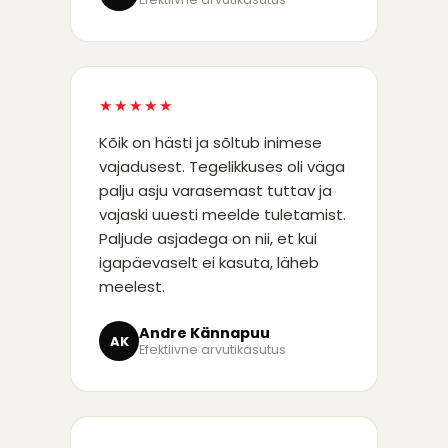
★★★★★
Kõik on hästi ja sõltub inimese
vajadusest. Tegelikkuses oli väga
palju asju varasemast tuttav ja
vajaski uuesti meelde tuletamist.
Paljude asjadega on nii, et kui
igapäevaselt ei kasuta, läheb
meelest.
Andre Kännapuu
AK
Efektiivne arvutikasutus