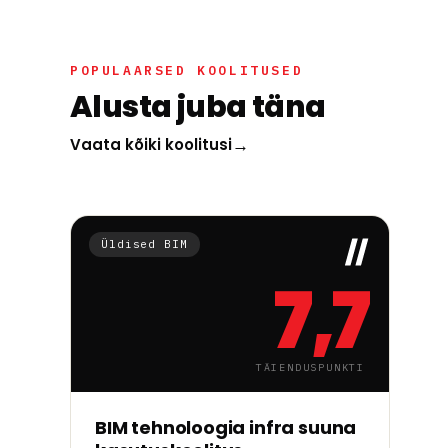
POPULAARSED KOOLITUSED
Alusta juba täna
→
Vaata kõiki koolitusi
Üldised BIM
7,7
TÄIENDUSPUNKTI
→
Alusta õppimist
BIM tehnoloogia infra suuna