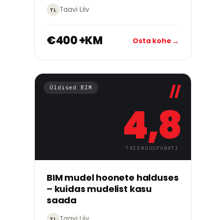
Taavi Liiv
TL
€400 +KM
→
Osta kohe
Üldised BIM
4,8
TÄIENDUSPUNKTI
→
Alusta õppimist
BIM mudel hoonete halduses
– kuidas mudelist kasu
saada
Taavi Liiv
TL