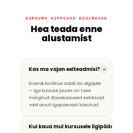
KORDUMA KIPPUVAD KÜSIMUSED
Hea teada enne
alustamist
Kas ma vajan eelteadmisi?
−
Enamik koolitusi sobib ka algajale
— iga kursuse juures on tase
märgitud. Baaskursused eeldavad
vaid arvuti igapäevast kasutust.
Kui kaua mul kursusele ligipääs on?
+