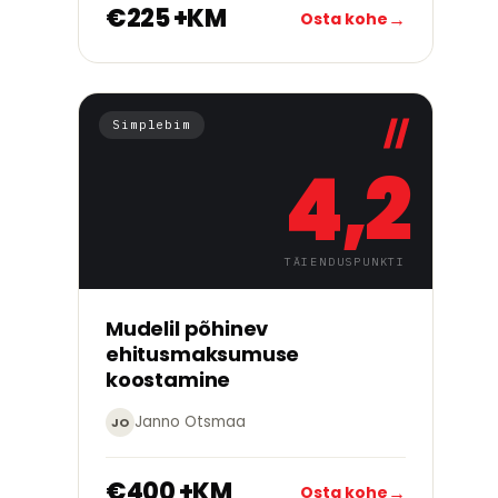
€225 +KM
→
Osta kohe
Simplebim
4,2
TÄIENDUSPUNKTI
→
Alusta õppimist
Mudelil põhinev
ehitusmaksumuse
koostamine
Janno Otsmaa
JO
€400 +KM
→
Osta kohe