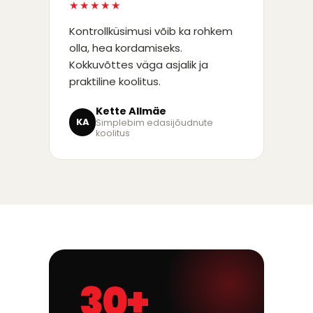
★★★★★
Kontrollküsimusi võib ka rohkem
olla, hea kordamiseks.
Kokkuvõttes väga asjalik ja
praktiline koolitus.
Kette Allmäe
KA
Simplebim edasijõudnute
koolitus
30+