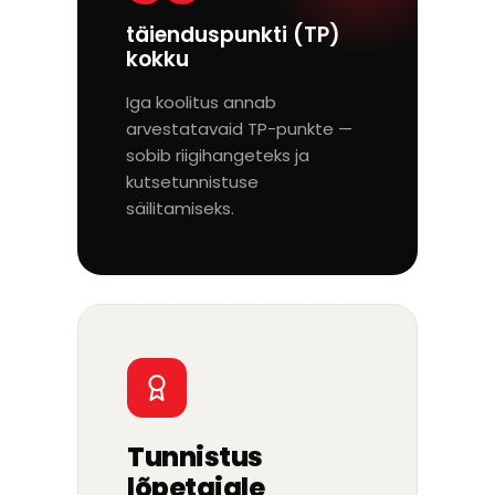
täienduspunkti (TP)
kokku
Iga koolitus annab
arvestatavaid TP-punkte —
sobib riigihangeteks ja
kutsetunnistuse
säilitamiseks.
Tunnistus
lõpetajale