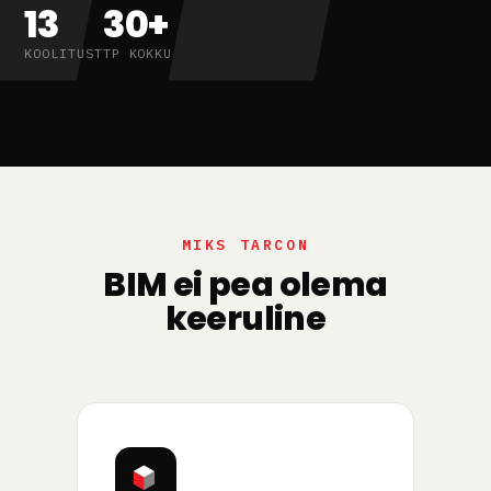
13
30
+
KOOLITUST
TP KOKKU
MIKS TARCON
BIM ei pea olema
keeruline