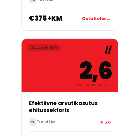
€375 +KM
→
Osta kohe
Üldised BIM
2,6
TÄIENDUSPUNKTI
→
Alusta õppimist
Efektiivne arvutikasutus
ehitussektoris
Taavi Liiv
★ 5.0
TL