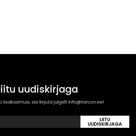
Liitu uudiskirjaga
ib lisaküsimusi, siis kirjuta julgelt info@tarcon.ee!
LIITU
UUDISKIRJAGA