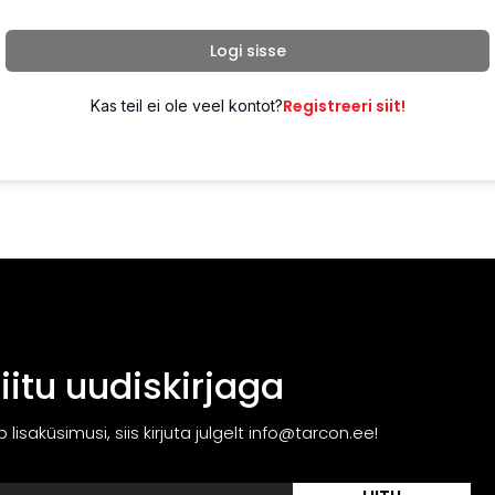
Logi sisse
Registreeri siit!
Kas teil ei ole veel kontot?
Liitu uudiskirjaga
ib lisaküsimusi, siis kirjuta julgelt info@tarcon.ee!