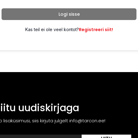
Logi sisse
Registreeri siit!
Kas teil ei ole veel kontot?
Liitu uudiskirjaga
ib lisaküsimusi, siis kirjuta julgelt info@tarcon.ee!