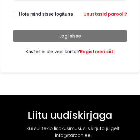
Unustasid parooli?
Hoia mind sisse logituna
Logi sisse
Registreeri siit!
Kas teil ei ole veel kontot?
Liitu uudiskirjaga
Kui sul tekib lisaküsimusi, siis kirjuta julgelt
info@tarcon.ee!