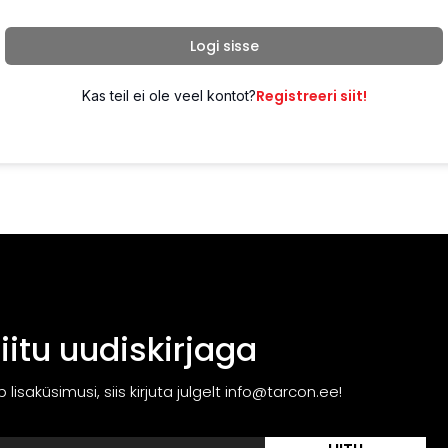
Logi sisse
Registreeri siit!
Kas teil ei ole veel kontot?
Liitu uudiskirjaga
ib lisaküsimusi, siis kirjuta julgelt info@tarcon.ee!