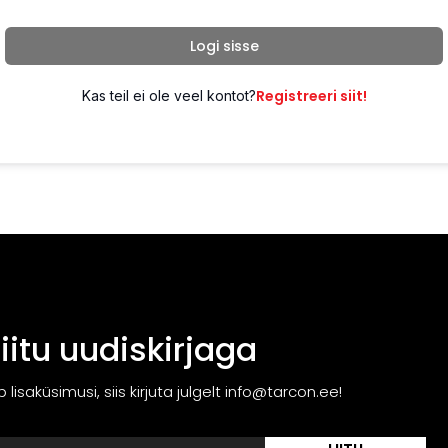
Logi sisse
Registreeri siit!
Kas teil ei ole veel kontot?
Liitu uudiskirjaga
ib lisaküsimusi, siis kirjuta julgelt info@tarcon.ee!