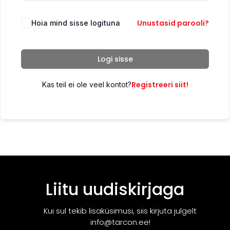
Unustasid parooli?
Hoia mind sisse logituna
Logi sisse
Registreeri siit!
Kas teil ei ole veel kontot?
Liitu uudiskirjaga
Kui sul tekib lisaküsimusi, siis kirjuta julgelt
info@tarcon.ee!