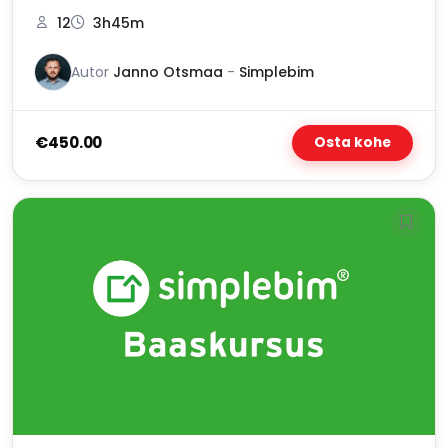
12
3h45m
Autor
Janno Otsmaa
-
Simplebim
€450.00
Osta kohe