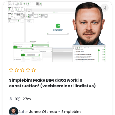
Simplebim Make BIM data work in
construction! (veebiseminari lindistus)
0
27m
Autor
Janno Otsmaa
-
Simplebim