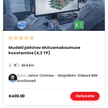
Mudelil põhinev ehitusmaksumuse
koostamine (4,2 TP)
8
4h44m
Autor
Janno Otsmaa
-
Simplebim
,
Üldised BIM
koolitused
€400.00
Osta kohe