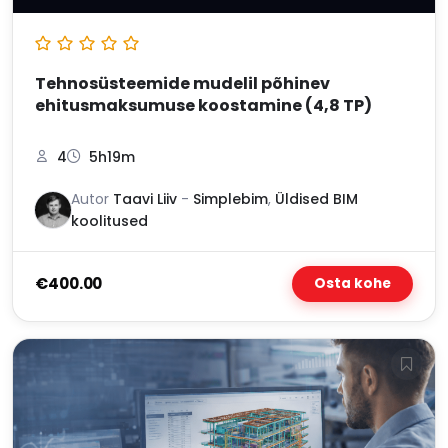
Tehnosüsteemide mudelil põhinev
ehitusmaksumuse koostamine (4,8 TP)
4
5h19m
Autor
Taavi Liiv
-
Simplebim
,
Üldised BIM
koolitused
€400.00
Osta kohe