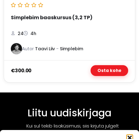
Simplebim baaskursus (3,2 TP)
24
4h
Autor
Taavi Liiv
-
Simplebim
€300.00
Osta kohe
Liitu uudiskirjaga
Kui sul tekib lisaküsimusi, siis kirjuta julgelt
info@tarcon.ee!